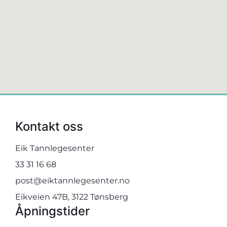
Kontakt oss
Eik Tannlegesenter
33 31 16 68
post@eiktannlegesenter.no
Eikveien 47B,
3122
Tønsberg
Åpningstider