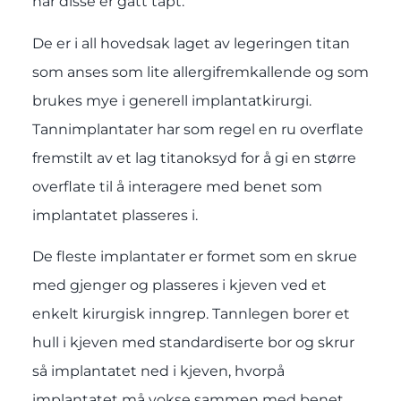
når disse er gått tapt.
De er i all hovedsak laget av legeringen titan
som anses som lite
allergifremkallende
og som
brukes mye i generell implantatkirurgi.
Tannimplantater har som regel en ru overflate
fremstilt av et lag
titanoksyd
for å gi en større
overflate til å interagere med benet som
implantatet plasseres i.
De fleste implantater er formet som en skrue
med gjenger og plasseres i kjeven ved et
enkelt kirurgisk inngrep. Tannlegen borer et
hull i kjeven med standardiserte bor og skrur
så implantatet ned i kjeven, hvorpå
implantatet må vokse sammen med benet