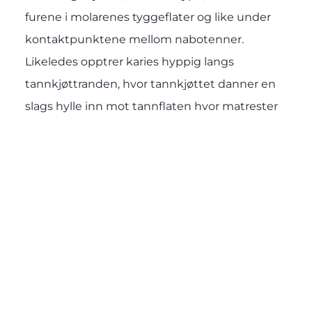
furene i molarenes tyggeflater og like under
kontaktpunktene mellom nabotenner.
Likeledes opptrer karies hyppig langs
tannkjøttranden, hvor tannkjøttet danner en
slags hylle inn mot tannflaten hvor matrester
og drikke kan avleires. Belegg mellom
tennene fjernes best med tanntråd eller
tannstikker.