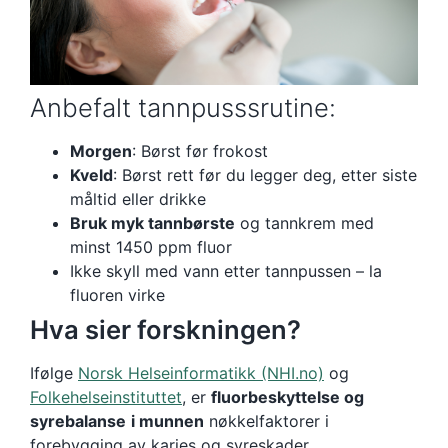
Anbefalt tannpusssrutine:
Morgen
: Børst før frokost
Kveld
: Børst rett før du legger deg, etter siste
måltid eller drikke
Bruk myk tannbørste
og tannkrem med
minst 1450 ppm fluor
Ikke skyll med vann etter tannpussen – la
fluoren virke
Hva sier forskningen?
Ifølge
Norsk Helseinformatikk (NHI.no)
og
Folkehelseinstituttet
, er
fluorbeskyttelse og
syrebalanse
i munnen
nøkkelfaktorer i
forebygging av karies og syreskader.