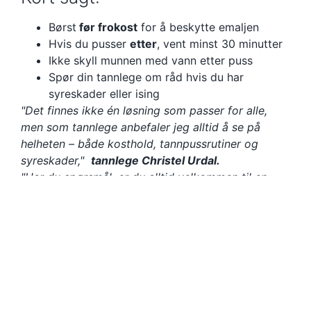
Børst
før frokost
for å beskytte emaljen
Hvis du pusser
etter
, vent minst 30 minutter
Ikke skyll munnen med vann etter puss
Spør din tannlege om råd hvis du har
syreskader eller ising
"Det finnes ikke én løsning som passer for alle,
men som tannlege anbefaler jeg alltid å se på
helheten – både kosthold, tannpussrutiner og
syreskader,"
tannlege Christel Urdal.
"Har du spørsmål, er du alltid velkommen til en
undersøkelse eller samtale her hos oss i Tønsberg."