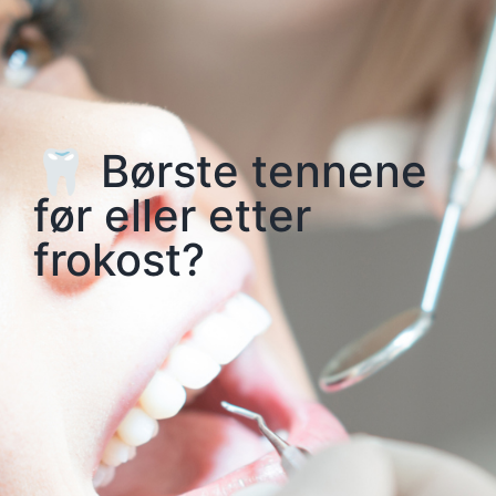
🦷 Børste tennene
før eller etter
frokost?