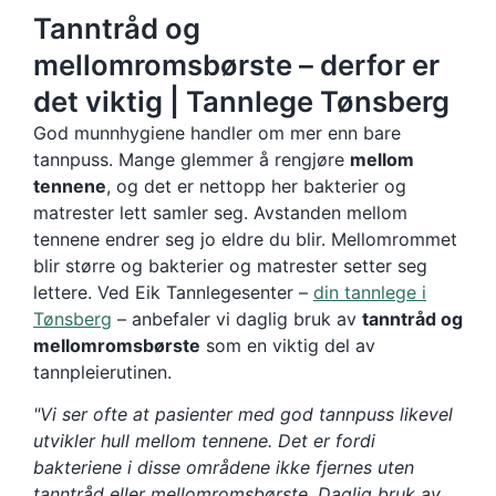
Tanntråd og
mellomromsbørste – derfor er
det viktig | Tannlege Tønsberg
God munnhygiene handler om mer enn bare
tannpuss. Mange glemmer å rengjøre
mellom
tennene
, og det er nettopp her bakterier og
matrester lett samler seg. Avstanden mellom
tennene endrer seg jo eldre du blir. Mellomrommet
blir større og bakterier og matrester setter seg
lettere. Ved Eik Tannlegesenter –
din tannlege i
Tønsberg
– anbefaler vi daglig bruk av
tanntråd og
mellomromsbørste
som en viktig del av
tannpleierutinen.
"Vi ser ofte at pasienter med god tannpuss likevel
utvikler hull mellom tennene. Det er fordi
bakteriene i disse områdene ikke fjernes uten
tanntråd eller mellomromsbørste. Daglig bruk av