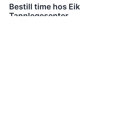
Bestill time hos Eik
Tannlegesenter
📞 Klar for frisk pust og sunnere tannkjøtt?
Bestill time hos
din tannlege i Tønsberg
i dag – vi
hjelper deg med riktig veiledning og trygg
behandling.
Kontakt oss
Eik Tannlegesenter
33 31 16 68